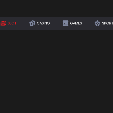
SLOT
CASINO
GAMES
SPOR