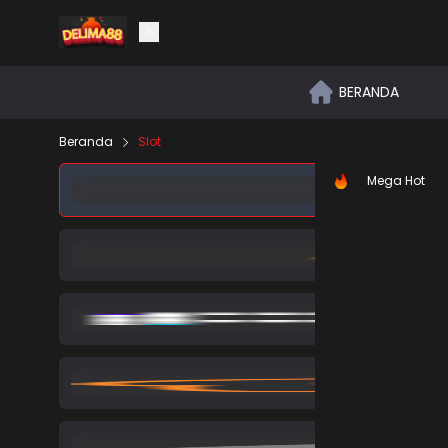
BERANDA
Beranda
Slot
Mega Hot