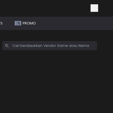
TS
PROMO
Mega Ho
Pragmati
PG Soft
PP POP S
Playtech
PROMO